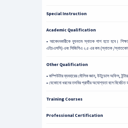
Special Instruction
Academic Qualification
• আবেদনকারীকে ন্যূনতম স্নাতক পাশ হতে হবে। শিক্
এইচএসসি) এবং সিজিপিএ ২.৫ এর কম (স্নাতক /স্নাতকোত
Other Qualification
• কম্পিউটার ব্যবহারের মৌলিক জ্ঞান, উইন্ডোস অফিস, ইন্টা
• যেকোনো ধরনের তদবির প্রার্থীর অযোগ্যতা বলে বিবেচিত
Training Courses
Professional Certification