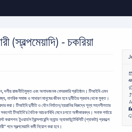
রী (স্বল্পমেয়াদি) - চকরিয়া
J
স্বাধীন, দলীয় রাজনীতিমুক্ত এবং অলাভজনক বেসরকারি প্রতিষ্ঠান। টিআইবি এমন
জ্য, নাগরিক সমাজ ও সাধারণ মানুষের জীবন হবে দুর্নীতির প্রভাব থেকে মুক্ত।
দার করা। টিআইবি দুর্নীতি ও যৌন নির্যাতন/হয়রানির বিরুদ্ধে শূন্য সহনশীলতার
ট সকলেই টিআইবি’র নৈতিক আচরণবিধি মেনে চলতে অঙ্গীকারবদ্ধ। সনাক পর্যায়ে
রাপশন: টুওয়ার্ডস ট্রান্সপারেন্সি অ্যান্ড অ্যাকাউন্টেবিলিটি (প্যাকটা) প্রকল্পে
রী” পদে স্বল্পমেয়াদি কর্মী নিয়োগ করা হবে।