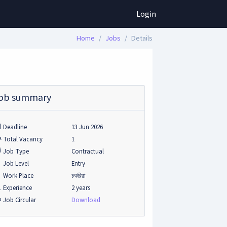
Login
Home
Jobs
Details
ob summary
Deadline
13 Jun 2026
Total Vacancy
1
Job Type
Contractual
Job Level
Entry
Work Place
চকরিয়া
Experience
2 years
Job Circular
Download