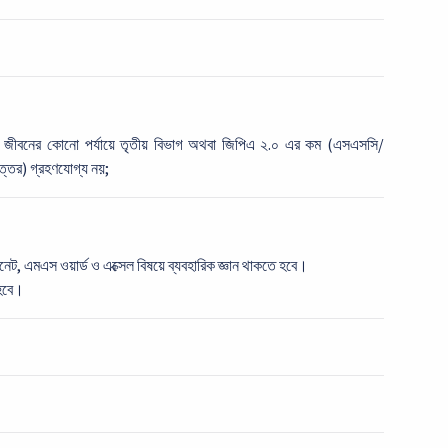
ষা জীবনের কোনো পর্যায়ে তৃতীয় বিভাগ অথবা জিপিএ ২.০ এর কম (এসএসসি/
্তর) গ্রহণযোগ্য নয়;
রনেট, এমএস ওয়ার্ড ও এক্সেল বিষয়ে ব্যবহারিক জ্ঞান থাকতে হবে।
 হবে।