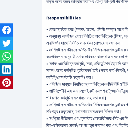
উক্ত পদের জন্য চট্টগ্রাম বিভাগের যোগ্য আগ্রহী প্রার্থী
Responsibilities
• কোর অ্যাক্টরগণের (সনাক, ইয়েস, এসিজি সদস্য) সাথে নি
• অন্যান্য অংশীজন যেমন নির্বাচিত খাতভিত্তিক (শিক্ষা, স্বা
এনজিও’র সাথে নিয়মিত ও কার্যকর যোগাযোগ রক্ষা করা।
• সংশ্লিষ্ট ক্লাস্টার কোঅর্ডিনেটর-সিভিক এনগেজমেন্ট এবং
কর্মপরিকল্পনা অনুযায়ী সনাক কার্যক্রম বাস্তবায়নে সহায়তা 
• সনাক-এর বিভিন্ন কর্মসূচি, সভা, ওরিয়েন্টেশন ইত্যাদি 
সকল ধরনের কর্মসূচির প্রতিবেদন তৈরি (সভার কার্য-বিবরণী,
কাহিনি/কেস স্টাডি ইত্যাদি) করা।
• এসিজি’র মাধ্যমে নিয়মিত অ্যাপভিত্তিক কমিউনিটি মনিট
• পার্টিসিপেটরি অ্যাকশন এগেইনস্ট করাপশন: টুওয়ার্ডস ট্রান্
পরিকল্পিত কর্মসূচি বাস্তবায়নে সহায়তা করা।
• সংশ্লিষ্ট ক্লাস্টার কোঅর্ডিনেটর-সিভিক এনগেজমেন্ট এর
নথিপত্র (ডকুমেন্টস) যথাযথভাবে সংরক্ষণ নিশ্চিত করা।
• সংশ্লিষ্ট নীতিমালা এবং ক্লাস্টার কোঅর্ডিনেটর-সিই এর 
বিল-ভাউচারসহ রেকর্ড/কাগজপত্র সংরক্ষণ করা এবং নিয়মিত